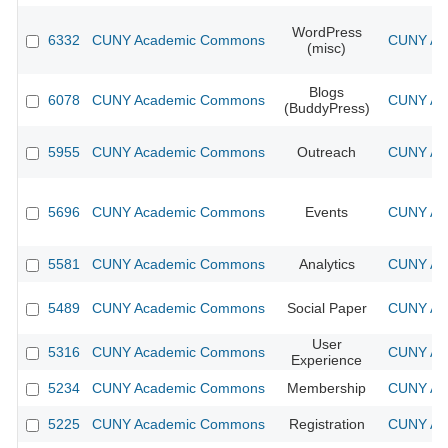
WordPress
6332
CUNY Academic Commons
CUNY Aca
(misc)
Blogs
6078
CUNY Academic Commons
CUNY Aca
(BuddyPress)
5955
CUNY Academic Commons
Outreach
CUNY Aca
5696
CUNY Academic Commons
Events
CUNY Aca
5581
CUNY Academic Commons
Analytics
CUNY Aca
5489
CUNY Academic Commons
Social Paper
CUNY Aca
User
5316
CUNY Academic Commons
CUNY Aca
Experience
5234
CUNY Academic Commons
Membership
CUNY Aca
5225
CUNY Academic Commons
Registration
CUNY Aca