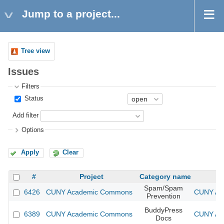
Jump to a project...
Tree view
Issues
Filters
Status
Add filter
Options
Apply
Clear
#
Project
Category name
Spam/Spam
6426
CUNY Academic Commons
CUNY Aca
Prevention
BuddyPress
6389
CUNY Academic Commons
CUNY Aca
Docs