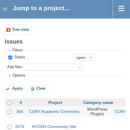
Jump to a project...
Tree view
Issues
Filters
Status
Add filter
Options
Apply
Clear
#
Project
Category name
WordPress
364
CUNY Academic Commons
CUNY Ac
Plugins
2576
NYCDH Community Site