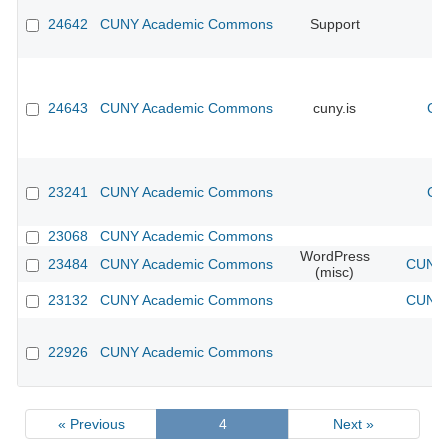
24642
CUNY Academic Commons
Support
24643
CUNY Academic Commons
cuny.is
CU
23241
CUNY Academic Commons
CU
23068
CUNY Academic Commons
WordPress
23484
CUNY Academic Commons
CUNY 
(misc)
23132
CUNY Academic Commons
CUNY 
22926
CUNY Academic Commons
« Previous
4
Next »