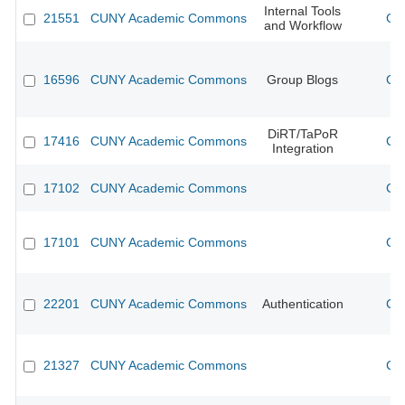
Internal Tools
21551
CUNY Academic Commons
CU
and Workflow
16596
CUNY Academic Commons
Group Blogs
CU
DiRT/TaPoR
17416
CUNY Academic Commons
CU
Integration
17102
CUNY Academic Commons
CU
17101
CUNY Academic Commons
CU
22201
CUNY Academic Commons
Authentication
CU
21327
CUNY Academic Commons
CU