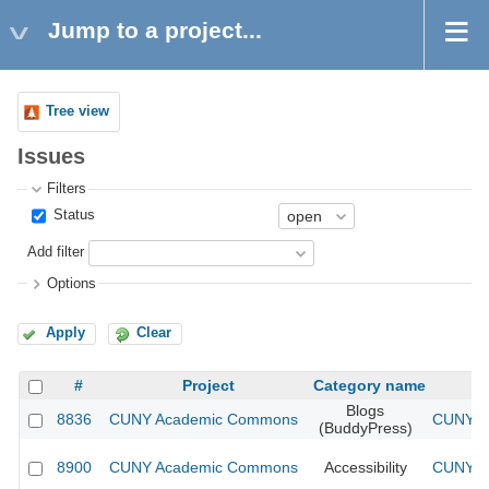
Jump to a project...
Tree view
Issues
Filters
Status
Add filter
Options
Apply
Clear
#
Project
Category name
Blogs
8836
CUNY Academic Commons
CUNY Ac
(BuddyPress)
8900
CUNY Academic Commons
Accessibility
CUNY Ac