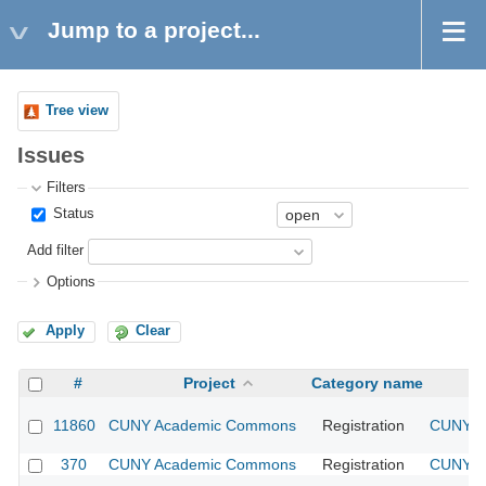
Jump to a project...
Tree view
Issues
Filters
Status
Add filter
Options
Apply
Clear
#
Project
Category name
11860
CUNY Academic Commons
Registration
CUNY Ac
370
CUNY Academic Commons
Registration
CUNY Ac