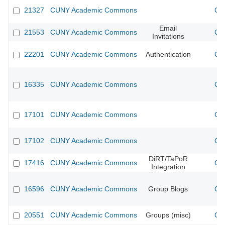
21327
CUNY Academic Commons
CU
Email
21553
CUNY Academic Commons
CU
Invitations
22201
CUNY Academic Commons
Authentication
CU
16335
CUNY Academic Commons
CU
17101
CUNY Academic Commons
CU
17102
CUNY Academic Commons
CU
DiRT/TaPoR
17416
CUNY Academic Commons
CU
Integration
16596
CUNY Academic Commons
Group Blogs
CU
20551
CUNY Academic Commons
Groups (misc)
CU