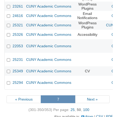
WordPress
23261
CUNY Academic Commons
CU
Plugins
Email
24616
CUNY Academic Commons
CU
Notifications
WordPress
25321
CUNY Academic Commons
CUNY 
Plugins
25326
CUNY Academic Commons
Accessibility
CU
22053
CUNY Academic Commons
CU
25231
CUNY Academic Commons
CU
25349
CUNY Academic Commons
CV
CU
25294
CUNY Academic Commons
CU
« Previous
7
Next »
(301-350/353)
Per page:
25
,
50
,
100
Also available in:
Atom
CSV
PDF