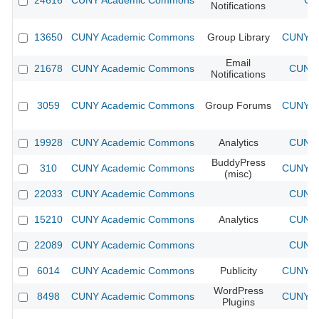
24616
CUNY Academic Commons
CU
Notifications
13650
CUNY Academic Commons
Group Library
CUNY Ac
Email
21678
CUNY Academic Commons
CUNY 
Notifications
3059
CUNY Academic Commons
Group Forums
CUNY Ac
19928
CUNY Academic Commons
Analytics
CUNY 
BuddyPress
310
CUNY Academic Commons
CUNY Ac
(misc)
22033
CUNY Academic Commons
CUNY 
15210
CUNY Academic Commons
Analytics
CUNY 
22089
CUNY Academic Commons
CUNY 
6014
CUNY Academic Commons
Publicity
CUNY Ac
WordPress
8498
CUNY Academic Commons
CUNY Ac
Plugins