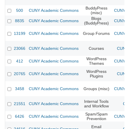
BuddyPress
500
CUNY Academic Commons
CUNY Ac
(misc)
Blogs
8835
CUNY Academic Commons
CUNY Ac
(BuddyPress)
13199
CUNY Academic Commons
Group Forums
CUNY Ac
23066
CUNY Academic Commons
Courses
CUNY 
WordPress
412
CUNY Academic Commons
CUNY Ac
Themes
WordPress
20765
CUNY Academic Commons
CUNY 
Plugins
3458
CUNY Academic Commons
Groups (misc)
CUNY Ac
Internal Tools
21551
CUNY Academic Commons
CU
and Workflow
Spam/Spam
6426
CUNY Academic Commons
CUNY Ac
Prevention
Email