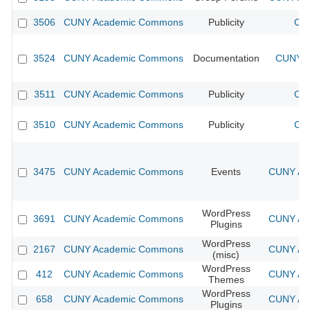
3506
CUNY Academic Commons
Publicity
CUN
3524
CUNY Academic Commons
Documentation
CUNY A
3511
CUNY Academic Commons
Publicity
CUN
3510
CUNY Academic Commons
Publicity
CUN
3475
CUNY Academic Commons
Events
CUNY Aca
WordPress
3691
CUNY Academic Commons
CUNY Aca
Plugins
WordPress
2167
CUNY Academic Commons
CUNY Aca
(misc)
WordPress
412
CUNY Academic Commons
CUNY Aca
Themes
WordPress
658
CUNY Academic Commons
CUNY Aca
Plugins