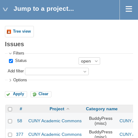
Jump to a project...
Tree view
Issues
Filters
Status
Add filter
Options
Apply
Clear
#
Project
Category name
BuddyPress
58
CUNY Academic Commons
CUNY Aca
(misc)
BuddyPress
377
CUNY Academic Commons
CUNY Aca
(misc)