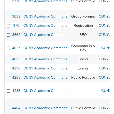
3770
CUNY Academic Commons
Public Portfolio
CUNY Aca
3059
CUNY Academic Commons
Group Forums
CUNY Aca
370
CUNY Academic Commons
Registration
CUNY Aca
3662
CUNY Academic Commons
SEO
CUNY Aca
Commons In A
4027
CUNY Academic Commons
CUNY A
Box
4053
CUNY Academic Commons
Events
CUNY Aca
4238
CUNY Academic Commons
Events
CUNY Aca
4253
CUNY Academic Commons
Public Portfolio
CUNY Aca
4235
CUNY Academic Commons
CUNY A
4404
CUNY Academic Commons
Public Portfolio
CUNY Aca