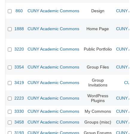
860
CUNY Academic Commons
Design
CUNY Aca
1888
CUNY Academic Commons
Home Page
CUNY Aca
3220
CUNY Academic Commons
Public Portfolio
CUNY Aca
3354
CUNY Academic Commons
Group Files
CUNY Aca
Group
3419
CUNY Academic Commons
CUNY
Invitations
WordPress
2223
CUNY Academic Commons
CUNY Aca
Plugins
3330
CUNY Academic Commons
My Commons
CUNY Aca
3458
CUNY Academic Commons
Groups (misc)
CUNY Aca
3193
CUNY Academic Commons
Group Forums
CUNY Aca