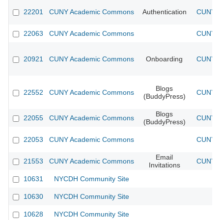
22201
CUNY Academic Commons
Authentication
CUNY A
22063
CUNY Academic Commons
CUNY A
20921
CUNY Academic Commons
Onboarding
CUNY A
Blogs
22552
CUNY Academic Commons
CUNY A
(BuddyPress)
Blogs
22055
CUNY Academic Commons
CUNY A
(BuddyPress)
22053
CUNY Academic Commons
CUNY A
Email
21553
CUNY Academic Commons
CUNY A
Invitations
10631
NYCDH Community Site
10630
NYCDH Community Site
10628
NYCDH Community Site