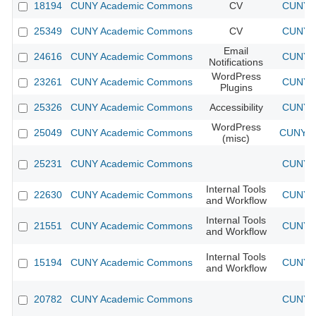
18194
CUNY Academic Commons
CV
CUNY A
25349
CUNY Academic Commons
CV
CUNY A
Email
24616
CUNY Academic Commons
CUNY A
Notifications
WordPress
23261
CUNY Academic Commons
CUNY A
Plugins
25326
CUNY Academic Commons
Accessibility
CUNY A
WordPress
25049
CUNY Academic Commons
CUNY A
(misc)
25231
CUNY Academic Commons
CUNY A
Internal Tools
22630
CUNY Academic Commons
CUNY A
and Workflow
Internal Tools
21551
CUNY Academic Commons
CUNY A
and Workflow
Internal Tools
15194
CUNY Academic Commons
CUNY A
and Workflow
20782
CUNY Academic Commons
CUNY A