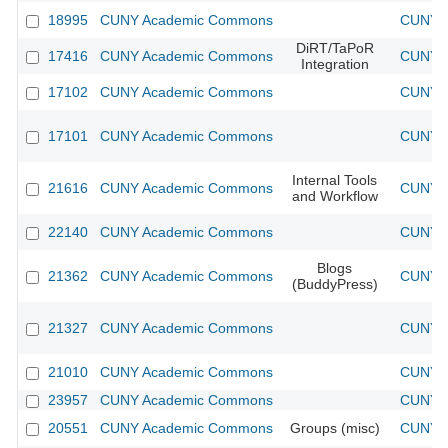
18995
CUNY Academic Commons
CUNY A
DiRT/TaPoR
17416
CUNY Academic Commons
CUNY A
Integration
17102
CUNY Academic Commons
CUNY A
17101
CUNY Academic Commons
CUNY A
Internal Tools
21616
CUNY Academic Commons
CUNY A
and Workflow
22140
CUNY Academic Commons
CUNY A
Blogs
21362
CUNY Academic Commons
CUNY A
(BuddyPress)
21327
CUNY Academic Commons
CUNY A
21010
CUNY Academic Commons
CUNY A
23957
CUNY Academic Commons
CUNY A
20551
CUNY Academic Commons
Groups (misc)
CUNY A