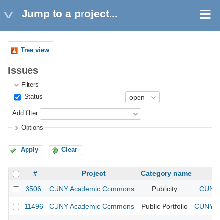
Jump to a project...
Tree view
Issues
Filters
Status
Add filter
Options
Apply
Clear
#
Project
Category name
3506
CUNY Academic Commons
Publicity
CUNY 
11496
CUNY Academic Commons
Public Portfolio
CUNY A