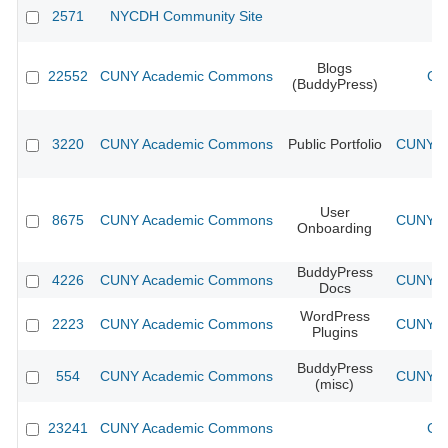
2571
NYCDH Community Site
Blogs
22552
CUNY Academic Commons
CU
(BuddyPress)
3220
CUNY Academic Commons
Public Portfolio
CUNY Ac
User
8675
CUNY Academic Commons
CUNY Ac
Onboarding
BuddyPress
4226
CUNY Academic Commons
CUNY Ac
Docs
WordPress
2223
CUNY Academic Commons
CUNY Ac
Plugins
BuddyPress
554
CUNY Academic Commons
CUNY Ac
(misc)
23241
CUNY Academic Commons
CU