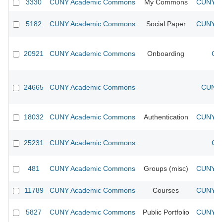
3330
CUNY Academic Commons
My Commons
CUNY Ac
5182
CUNY Academic Commons
Social Paper
CUNY Ac
20921
CUNY Academic Commons
Onboarding
CU
24665
CUNY Academic Commons
CUNY 
18032
CUNY Academic Commons
Authentication
CUNY Ac
25231
CUNY Academic Commons
CU
481
CUNY Academic Commons
Groups (misc)
CUNY Ac
11789
CUNY Academic Commons
Courses
CUNY Ac
5827
CUNY Academic Commons
Public Portfolio
CUNY Ac