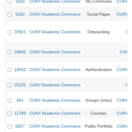
3330
CUNY Academic Commons
My Commons
CUNY Ac
5182
CUNY Academic Commons
Social Paper
CUNY Ac
20921
CUNY Academic Commons
Onboarding
CU
24665
CUNY Academic Commons
CUNY 
18032
CUNY Academic Commons
Authentication
CUNY Ac
25231
CUNY Academic Commons
CU
481
CUNY Academic Commons
Groups (misc)
CUNY Ac
11789
CUNY Academic Commons
Courses
CUNY Ac
5827
CUNY Academic Commons
Public Portfolio
CUNY Ac