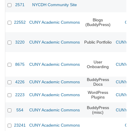
2571
NYCDH Community Site
Blogs
22552
CUNY Academic Commons
CU
(BuddyPress)
3220
CUNY Academic Commons
Public Portfolio
CUNY Ac
User
8675
CUNY Academic Commons
CUNY Ac
Onboarding
BuddyPress
4226
CUNY Academic Commons
CUNY Ac
Docs
WordPress
2223
CUNY Academic Commons
CUNY Ac
Plugins
BuddyPress
554
CUNY Academic Commons
CUNY Ac
(misc)
23241
CUNY Academic Commons
CU