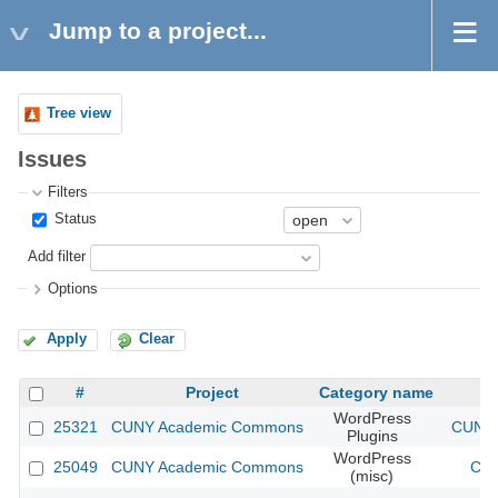
Jump to a project...
Tree view
Issues
Filters
Status
Add filter
Options
Apply
Clear
#
Project
Category name
WordPress
25321
CUNY Academic Commons
CUNY 
Plugins
WordPress
25049
CUNY Academic Commons
CUN
(misc)