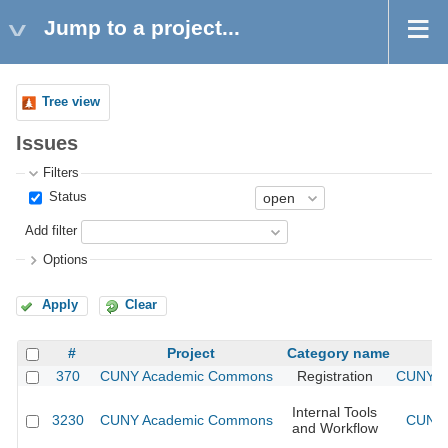
Jump to a project...
Tree view
Issues
Filters
Status
Add filter
Options
Apply
Clear
#
Project
Category name
370
CUNY Academic Commons
Registration
CUNY Ac
Internal Tools
3230
CUNY Academic Commons
CUNY 
and Workflow