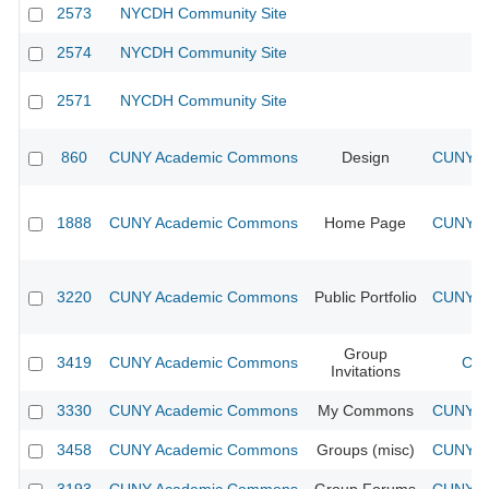
2573
NYCDH Community Site
2574
NYCDH Community Site
2571
NYCDH Community Site
860
CUNY Academic Commons
Design
CUNY Ac
1888
CUNY Academic Commons
Home Page
CUNY Ac
3220
CUNY Academic Commons
Public Portfolio
CUNY Ac
Group
3419
CUNY Academic Commons
CUN
Invitations
3330
CUNY Academic Commons
My Commons
CUNY Ac
3458
CUNY Academic Commons
Groups (misc)
CUNY Ac