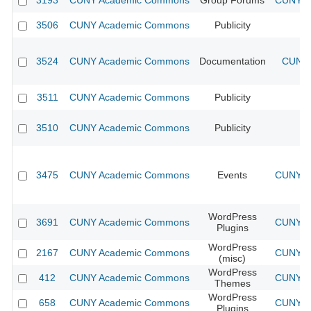
3193
CUNY Academic Commons
Group Forums
CUNY Ac
3506
CUNY Academic Commons
Publicity
CU
3524
CUNY Academic Commons
Documentation
CUNY 
3511
CUNY Academic Commons
Publicity
CU
3510
CUNY Academic Commons
Publicity
CU
3475
CUNY Academic Commons
Events
CUNY Ac
WordPress
3691
CUNY Academic Commons
CUNY Ac
Plugins
WordPress
2167
CUNY Academic Commons
CUNY Ac
(misc)
WordPress
412
CUNY Academic Commons
CUNY Ac
Themes
WordPress
658
CUNY Academic Commons
CUNY Ac
Plugins