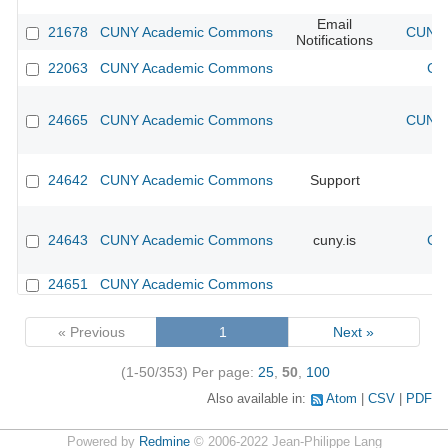
Email
21678
CUNY Academic Commons
CUNY 
Notifications
22063
CUNY Academic Commons
CU
24665
CUNY Academic Commons
CUNY 
24642
CUNY Academic Commons
Support
24643
CUNY Academic Commons
cuny.is
CU
24651
CUNY Academic Commons
« Previous
1
Next »
(1-50/353)
Per page:
25
,
50
,
100
Also available in:
Atom
CSV
PDF
Powered by
Redmine
© 2006-2022 Jean-Philippe Lang