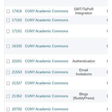
DiRT/TaPoR
17416
CUNY Academic Commons
CU
Integration
17102
CUNY Academic Commons
CU
17101
CUNY Academic Commons
CU
16335
CUNY Academic Commons
CU
22201
CUNY Academic Commons
Authentication
CU
Email
21553
CUNY Academic Commons
CU
Invitations
21327
CUNY Academic Commons
CU
Blogs
21362
CUNY Academic Commons
CU
(BuddyPress)
20782
CUNY Academic Commons
CU