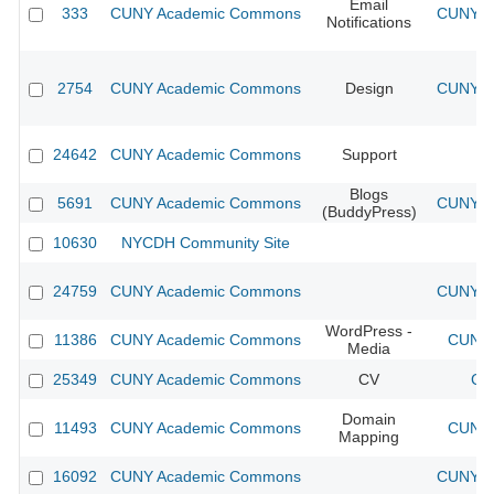
Email
333
CUNY Academic Commons
CUNY Ac
Notifications
2754
CUNY Academic Commons
Design
CUNY Ac
24642
CUNY Academic Commons
Support
Blogs
5691
CUNY Academic Commons
CUNY Ac
(BuddyPress)
10630
NYCDH Community Site
24759
CUNY Academic Commons
CUNY Ac
WordPress -
11386
CUNY Academic Commons
CUNY 
Media
25349
CUNY Academic Commons
CV
CU
Domain
11493
CUNY Academic Commons
CUNY 
Mapping
16092
CUNY Academic Commons
CUNY Ac