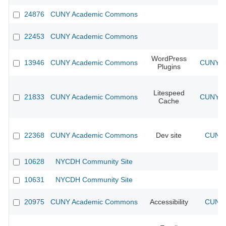
24876
CUNY Academic Commons
22453
CUNY Academic Commons
WordPress
13946
CUNY Academic Commons
CUNY Ac
Plugins
Litespeed
21833
CUNY Academic Commons
CUNY Ac
Cache
22368
CUNY Academic Commons
Dev site
CUNY 
10628
NYCDH Community Site
10631
NYCDH Community Site
20975
CUNY Academic Commons
Accessibility
CUNY 