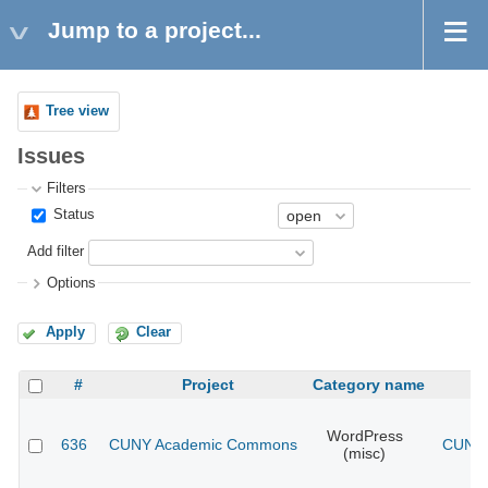
Jump to a project...
Tree view
Issues
Filters
Status
Add filter
Options
Apply
Clear
#
Project
Category name
WordPress
636
CUNY Academic Commons
CUNY 
(misc)