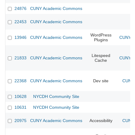
24876
CUNY Academic Commons
22453
CUNY Academic Commons
WordPress
13946
CUNY Academic Commons
CUNY Ac
Plugins
Litespeed
21833
CUNY Academic Commons
CUNY Ac
Cache
22368
CUNY Academic Commons
Dev site
CUNY 
10628
NYCDH Community Site
10631
NYCDH Community Site
20975
CUNY Academic Commons
Accessibility
CUNY 