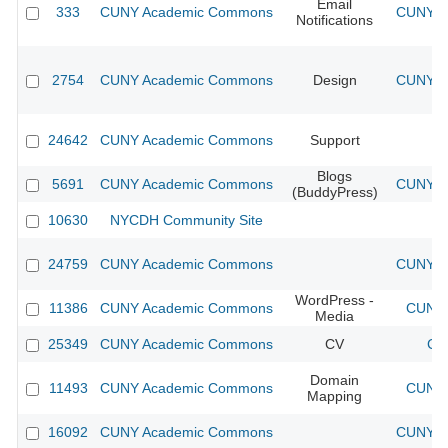
Email
333
CUNY Academic Commons
CUNY Ac
Notifications
2754
CUNY Academic Commons
Design
CUNY Ac
24642
CUNY Academic Commons
Support
Blogs
5691
CUNY Academic Commons
CUNY Ac
(BuddyPress)
10630
NYCDH Community Site
24759
CUNY Academic Commons
CUNY Ac
WordPress -
11386
CUNY Academic Commons
CUNY 
Media
25349
CUNY Academic Commons
CV
CU
Domain
11493
CUNY Academic Commons
CUNY 
Mapping
16092
CUNY Academic Commons
CUNY Ac