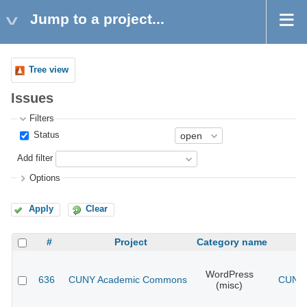
Jump to a project...
Tree view
Issues
Filters
Status
Add filter
Options
Apply
Clear
#
Project
Category name
WordPress
636
CUNY Academic Commons
CUNY 
(misc)