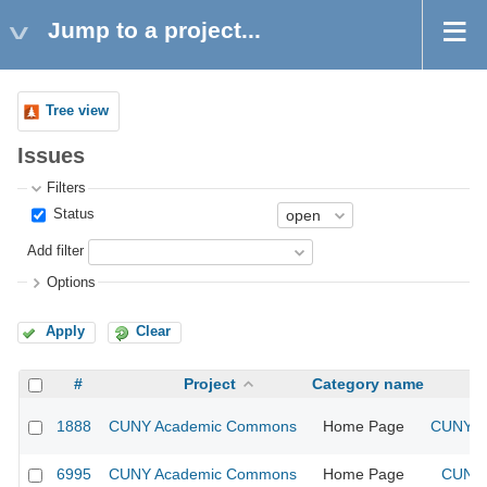
Jump to a project...
Tree view
Issues
Filters
Status
Add filter
Options
Apply
Clear
#
Project
Category name
1888
CUNY Academic Commons
Home Page
CUNY Ac
6995
CUNY Academic Commons
Home Page
CUNY 