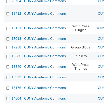
20764
CUNY Academic Commons
CUNY 
18412
CUNY Academic Commons
CUNY 
WordPress
12121
CUNY Academic Commons
CUNY Ac
Plugins
17018
CUNY Academic Commons
CUNY 
17258
CUNY Academic Commons
Group Blogs
CUNY 
16585
CUNY Academic Commons
Publicity
CUNY 
WordPress
16540
CUNY Academic Commons
CUNY 
Themes
15923
CUNY Academic Commons
CUNY 
15176
CUNY Academic Commons
CUNY 
14504
CUNY Academic Commons
CUNY 