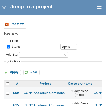
Jump to a project...
Tree view
Issues
Filters
Status
Add filter
Options
Apply
Clear
#
Project
Category name
BuddyPress
599
CUNY Academic Commons
CUNY Ac
(misc)
BuddyPress
635
CUNY Academic Commons
CUNY Ac