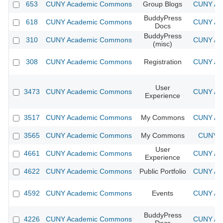
653
CUNY Academic Commons
Group Blogs
CUNY Aca
BuddyPress
618
CUNY Academic Commons
CUNY Aca
Docs
BuddyPress
310
CUNY Academic Commons
CUNY Aca
(misc)
308
CUNY Academic Commons
Registration
CUNY Aca
User
3473
CUNY Academic Commons
CUNY Aca
Experience
3517
CUNY Academic Commons
My Commons
CUNY Aca
3565
CUNY Academic Commons
My Commons
CUNY A
User
4661
CUNY Academic Commons
CUNY Aca
Experience
4622
CUNY Academic Commons
Public Portfolio
CUNY Aca
4592
CUNY Academic Commons
Events
CUNY Aca
BuddyPress
4226
CUNY Academic Commons
CUNY Aca