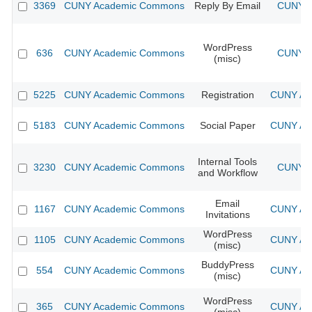
3369
CUNY Academic Commons
Reply By Email
CUNY A
WordPress
636
CUNY Academic Commons
CUNY A
(misc)
5225
CUNY Academic Commons
Registration
CUNY Aca
5183
CUNY Academic Commons
Social Paper
CUNY Aca
Internal Tools
3230
CUNY Academic Commons
CUNY A
and Workflow
Email
1167
CUNY Academic Commons
CUNY Aca
Invitations
WordPress
1105
CUNY Academic Commons
CUNY Aca
(misc)
BuddyPress
554
CUNY Academic Commons
CUNY Aca
(misc)
WordPress
365
CUNY Academic Commons
CUNY Aca