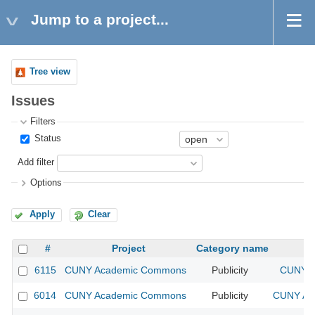
Jump to a project...
Tree view
Issues
Filters
Status
Add filter
Options
Apply
Clear
#
Project
Category name
6115
CUNY Academic Commons
Publicity
CUNY A
6014
CUNY Academic Commons
Publicity
CUNY Aca