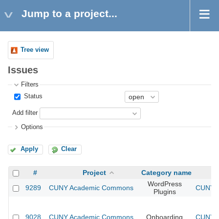
Jump to a project...
Tree view
Issues
Filters
Status
Add filter
Options
Apply
Clear
#
Project
Category name
WordPress
9289
CUNY Academic Commons
CUNY A
Plugins
9028
CUNY Academic Commons
Onboarding
CUNY A