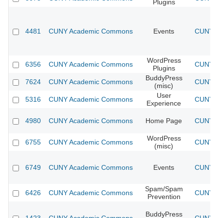
Plugins
4481
CUNY Academic Commons
Events
CUNY A
WordPress
6356
CUNY Academic Commons
CUNY A
Plugins
BuddyPress
7624
CUNY Academic Commons
CUNY A
(misc)
User
5316
CUNY Academic Commons
CUNY A
Experience
4980
CUNY Academic Commons
Home Page
CUNY A
WordPress
6755
CUNY Academic Commons
CUNY A
(misc)
6749
CUNY Academic Commons
Events
CUNY A
Spam/Spam
6426
CUNY Academic Commons
CUNY A
Prevention
BuddyPress