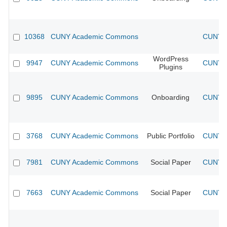
10368
CUNY Academic Commons
CUNY A
WordPress
9947
CUNY Academic Commons
CUNY A
Plugins
9895
CUNY Academic Commons
Onboarding
CUNY A
3768
CUNY Academic Commons
Public Portfolio
CUNY A
7981
CUNY Academic Commons
Social Paper
CUNY A
7663
CUNY Academic Commons
Social Paper
CUNY A