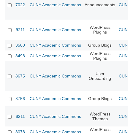
7022
CUNY Academic Commons
Announcements
CUNY A
WordPress
9211
CUNY Academic Commons
CUNY A
Plugins
3580
CUNY Academic Commons
Group Blogs
CUNY A
WordPress
8498
CUNY Academic Commons
CUNY A
Plugins
User
8675
CUNY Academic Commons
CUNY A
Onboarding
8756
CUNY Academic Commons
Group Blogs
CUNY A
WordPress
8211
CUNY Academic Commons
CUNY A
Themes
WordPress
8078
CUNY Academic Commons
CUNY A