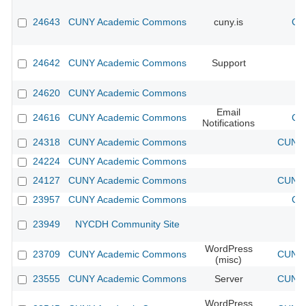
24643
CUNY Academic Commons
cuny.is
CU
24642
CUNY Academic Commons
Support
24620
CUNY Academic Commons
Email
24616
CUNY Academic Commons
CU
Notifications
24318
CUNY Academic Commons
CUNY 
24224
CUNY Academic Commons
24127
CUNY Academic Commons
CUNY 
23957
CUNY Academic Commons
CU
23949
NYCDH Community Site
WordPress
23709
CUNY Academic Commons
CUNY 
(misc)
23555
CUNY Academic Commons
Server
CUNY 
WordPress