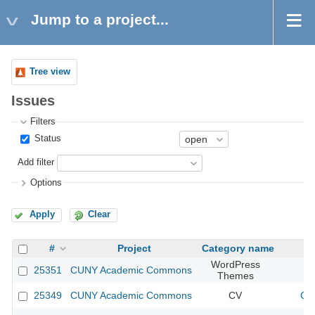
Jump to a project...
Tree view
Issues
Filters
Status
Add filter
Options
Apply
Clear
#
Project
Category name
WordPress
25351
CUNY Academic Commons
Themes
25349
CUNY Academic Commons
CV
CU