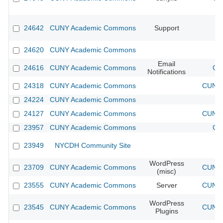
24642
CUNY Academic Commons
Support
24620
CUNY Academic Commons
Email
24616
CUNY Academic Commons
CU
Notifications
24318
CUNY Academic Commons
CUNY 
24224
CUNY Academic Commons
24127
CUNY Academic Commons
CUNY 
23957
CUNY Academic Commons
CU
23949
NYCDH Community Site
WordPress
23709
CUNY Academic Commons
CUNY 
(misc)
23555
CUNY Academic Commons
Server
CUNY 
WordPress
23545
CUNY Academic Commons
CUNY 
Plugins