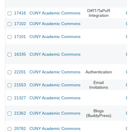
DiRT/TaPoR
17416
CUNY Academic Commons
CU
Integration
17102
CUNY Academic Commons
CU
17101
CUNY Academic Commons
CU
16335
CUNY Academic Commons
CU
22201
CUNY Academic Commons
Authentication
CU
Email
21553
CUNY Academic Commons
CU
Invitations
21327
CUNY Academic Commons
CU
Blogs
21362
CUNY Academic Commons
CU
(BuddyPress)
20782
CUNY Academic Commons
CU