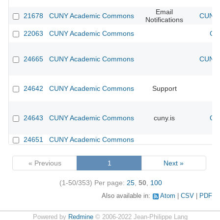
Email
21678
CUNY Academic Commons
CUNY 
Notifications
22063
CUNY Academic Commons
CU
24665
CUNY Academic Commons
CUNY 
24642
CUNY Academic Commons
Support
24643
CUNY Academic Commons
cuny.is
CU
24651
CUNY Academic Commons
« Previous
1
Next »
(1-50/353)
Per page:
25
,
50
,
100
Also available in:
Atom
CSV
PDF
Powered by
Redmine
© 2006-2022 Jean-Philippe Lang