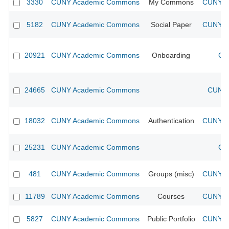
3330
CUNY Academic Commons
My Commons
CUNY Ac
5182
CUNY Academic Commons
Social Paper
CUNY Ac
20921
CUNY Academic Commons
Onboarding
CU
24665
CUNY Academic Commons
CUNY 
18032
CUNY Academic Commons
Authentication
CUNY Ac
25231
CUNY Academic Commons
CU
481
CUNY Academic Commons
Groups (misc)
CUNY Ac
11789
CUNY Academic Commons
Courses
CUNY Ac
5827
CUNY Academic Commons
Public Portfolio
CUNY Ac