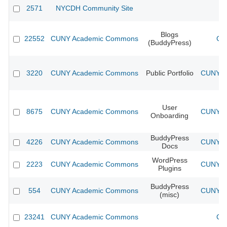
2571
NYCDH Community Site
Blogs
22552
CUNY Academic Commons
CU
(BuddyPress)
3220
CUNY Academic Commons
Public Portfolio
CUNY Ac
User
8675
CUNY Academic Commons
CUNY Ac
Onboarding
BuddyPress
4226
CUNY Academic Commons
CUNY Ac
Docs
WordPress
2223
CUNY Academic Commons
CUNY Ac
Plugins
BuddyPress
554
CUNY Academic Commons
CUNY Ac
(misc)
23241
CUNY Academic Commons
CU