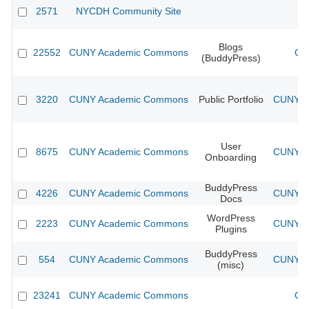
2571
NYCDH Community Site
Blogs
22552
CUNY Academic Commons
CU
(BuddyPress)
3220
CUNY Academic Commons
Public Portfolio
CUNY Ac
User
8675
CUNY Academic Commons
CUNY Ac
Onboarding
BuddyPress
4226
CUNY Academic Commons
CUNY Ac
Docs
WordPress
2223
CUNY Academic Commons
CUNY Ac
Plugins
BuddyPress
554
CUNY Academic Commons
CUNY Ac
(misc)
23241
CUNY Academic Commons
CU