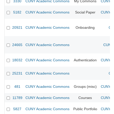
3330
CUNY Academic Commons
My Commons
CUNY Ac
5182
CUNY Academic Commons
Social Paper
CUNY Ac
20921
CUNY Academic Commons
Onboarding
CU
24665
CUNY Academic Commons
CUNY 
18032
CUNY Academic Commons
Authentication
CUNY Ac
25231
CUNY Academic Commons
CU
481
CUNY Academic Commons
Groups (misc)
CUNY Ac
11789
CUNY Academic Commons
Courses
CUNY Ac
5827
CUNY Academic Commons
Public Portfolio
CUNY Ac