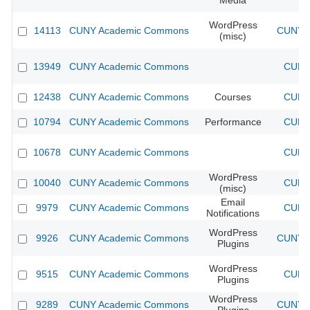
Media
WordPress
14113
CUNY Academic Commons
CUNY A
(misc)
13949
CUNY Academic Commons
CUNY 
12438
CUNY Academic Commons
Courses
CUNY 
10794
CUNY Academic Commons
Performance
CUNY 
10678
CUNY Academic Commons
CUNY 
WordPress
10040
CUNY Academic Commons
CUNY 
(misc)
Email
9979
CUNY Academic Commons
CUNY 
Notifications
WordPress
9926
CUNY Academic Commons
CUNY A
Plugins
WordPress
9515
CUNY Academic Commons
CUNY 
Plugins
WordPress
9289
CUNY Academic Commons
CUNY A