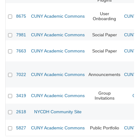
Plugins
User
8675
CUNY Academic Commons
CUNY A
Onboarding
7981
CUNY Academic Commons
Social Paper
CUNY A
7663
CUNY Academic Commons
Social Paper
CUNY A
7022
CUNY Academic Commons
Announcements
CUNY A
Group
3419
CUNY Academic Commons
CU
Invitations
2618
NYCDH Community Site
5827
CUNY Academic Commons
Public Portfolio
CUNY A