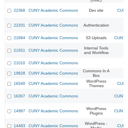
(misc)
22368
CUNY Academic Commons
Dev site
CUNY 
22201
CUNY Academic Commons
Authentication
CU
21884
CUNY Academic Commons
S3 Uploads
CUNY A
Internal Tools
21551
CUNY Academic Commons
CU
and Workflow
21010
CUNY Academic Commons
CU
Commons In A
19828
CUNY Academic Commons
Box
WordPress
16540
CUNY Academic Commons
CUNY 
Themes
16307
CUNY Academic Commons
CUNY A
WordPress
14987
CUNY Academic Commons
CUNY A
Plugins
WordPress -
14483
CUNY Academic Commons
CUNY 