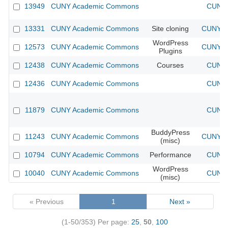
13949
CUNY Academic Commons
CUNY 
13331
CUNY Academic Commons
Site cloning
CUNY Ac
WordPress
12573
CUNY Academic Commons
CUNY Ac
Plugins
12438
CUNY Academic Commons
Courses
CUNY 
12436
CUNY Academic Commons
CUNY 
11879
CUNY Academic Commons
CUNY 
BuddyPress
11243
CUNY Academic Commons
CUNY Ac
(misc)
10794
CUNY Academic Commons
Performance
CUNY 
WordPress
10040
CUNY Academic Commons
CUNY 
(misc)
« Previous
1
Next »
(1-50/353)
Per page:
25
,
50
,
100