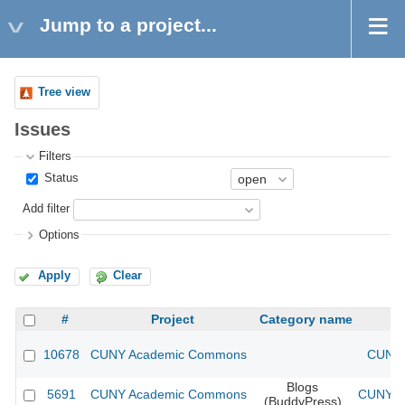
Jump to a project...
Tree view
Issues
Filters
Status
Add filter
Options
Apply
Clear
#
Project
Category name
10678
CUNY Academic Commons
CUNY 
Blogs
5691
CUNY Academic Commons
CUNY Ac
(BuddyPress)