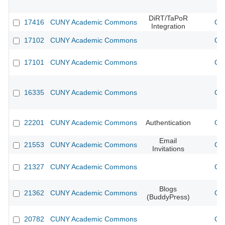
DiRT/TaPoR
17416
CUNY Academic Commons
CU
Integration
17102
CUNY Academic Commons
CU
17101
CUNY Academic Commons
CU
16335
CUNY Academic Commons
CU
22201
CUNY Academic Commons
Authentication
CU
Email
21553
CUNY Academic Commons
CU
Invitations
21327
CUNY Academic Commons
CU
Blogs
21362
CUNY Academic Commons
CU
(BuddyPress)
20782
CUNY Academic Commons
CU