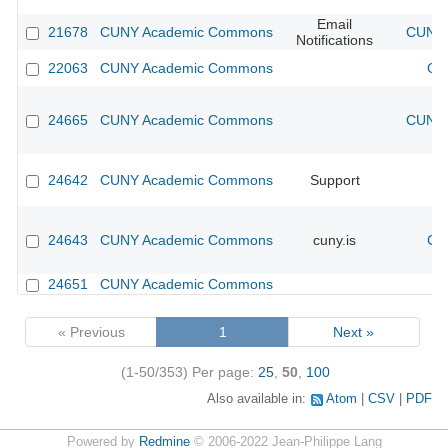
Email
21678
CUNY Academic Commons
CUNY 
Notifications
22063
CUNY Academic Commons
CU
24665
CUNY Academic Commons
CUNY 
24642
CUNY Academic Commons
Support
24643
CUNY Academic Commons
cuny.is
CU
24651
CUNY Academic Commons
« Previous
1
Next »
(1-50/353)
Per page:
25
,
50
,
100
Also available in:
Atom
CSV
PDF
Powered by
Redmine
© 2006-2022 Jean-Philippe Lang