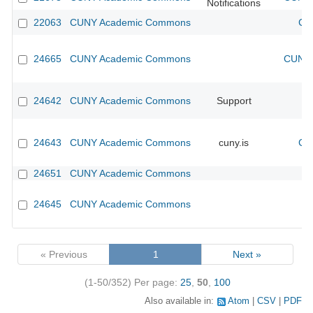
Notifications
22063
CUNY Academic Commons
CU
24665
CUNY Academic Commons
CUNY 
24642
CUNY Academic Commons
Support
24643
CUNY Academic Commons
cuny.is
CU
24651
CUNY Academic Commons
24645
CUNY Academic Commons
« Previous
1
Next »
(1-50/352)
Per page:
25
,
50
,
100
Also available in:
Atom
CSV
PDF