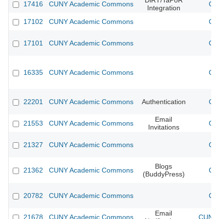
DiRT/TaPoR
17416
CUNY Academic Commons
CU
Integration
17102
CUNY Academic Commons
CU
17101
CUNY Academic Commons
CU
16335
CUNY Academic Commons
CU
22201
CUNY Academic Commons
Authentication
CU
Email
21553
CUNY Academic Commons
CU
Invitations
21327
CUNY Academic Commons
CU
Blogs
21362
CUNY Academic Commons
CU
(BuddyPress)
20782
CUNY Academic Commons
CU
Email
21678
CUNY Academic Commons
CUNY 