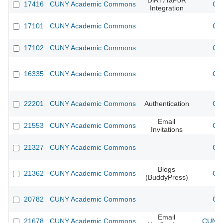
DiRT/TaPoR
17416
CUNY Academic Commons
CU
Integration
17101
CUNY Academic Commons
CU
17102
CUNY Academic Commons
CU
16335
CUNY Academic Commons
CU
22201
CUNY Academic Commons
Authentication
CU
Email
21553
CUNY Academic Commons
CU
Invitations
21327
CUNY Academic Commons
CU
Blogs
21362
CUNY Academic Commons
CU
(BuddyPress)
20782
CUNY Academic Commons
CU
Email
21678
CUNY Academic Commons
CUNY 