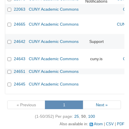
Notifications
22063
CUNY Academic Commons
CU
24665
CUNY Academic Commons
CUNY 
24642
CUNY Academic Commons
Support
24643
CUNY Academic Commons
cuny.is
CU
24651
CUNY Academic Commons
24645
CUNY Academic Commons
« Previous
1
Next »
(1-50/352)
Per page:
25
,
50
,
100
Also available in:
Atom
CSV
PDF