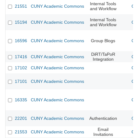
Internal Tools
21551
CUNY Academic Commons
CU
and Workflow
Internal Tools
15194
CUNY Academic Commons
CU
and Workflow
16596
CUNY Academic Commons
Group Blogs
CU
DiRT/TaPoR
17416
CUNY Academic Commons
CU
Integration
17102
CUNY Academic Commons
CU
17101
CUNY Academic Commons
CU
16335
CUNY Academic Commons
CU
22201
CUNY Academic Commons
Authentication
CU
Email
21553
CUNY Academic Commons
CU
Invitations