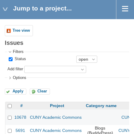
Jump to a project...
Tree view
Issues
Filters
Status
Add filter
Options
Apply
Clear
#
Project
Category name
10678
CUNY Academic Commons
CUNY 
Blogs
5691
CUNY Academic Commons
CUNY Ac
(BuddyPress)