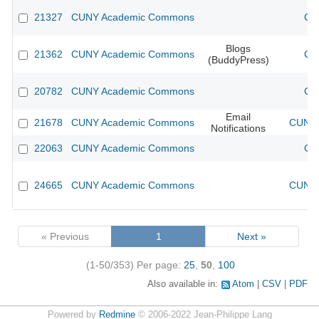
21327
CUNY Academic Commons
CU
Blogs
21362
CUNY Academic Commons
CU
(BuddyPress)
20782
CUNY Academic Commons
CU
Email
21678
CUNY Academic Commons
CUNY 
Notifications
22063
CUNY Academic Commons
CU
24665
CUNY Academic Commons
CUNY 
« Previous
1
Next »
(1-50/353)
Per page:
25
,
50
,
100
Also available in:
Atom
CSV
PDF
Powered by
Redmine
© 2006-2022 Jean-Philippe Lang