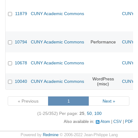
11879
CUNY Academic Commons
CUNY Ac
10794
CUNY Academic Commons
Performance
CUNY Ac
10678
CUNY Academic Commons
CUNY Ac
WordPress
10040
CUNY Academic Commons
CUNY Ac
(misc)
« Previous
1
Next »
(1-25/352)
Per page:
25
,
50
,
100
Also available in:
Atom
CSV
PDF
Powered by
Redmine
© 2006-2022 Jean-Philippe Lang