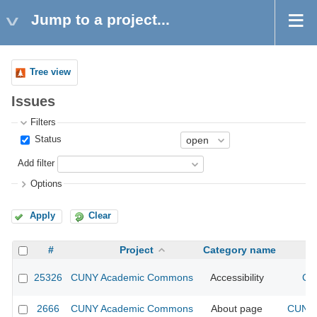
Jump to a project...
Tree view
Issues
Filters
Status
Add filter
Options
Apply
Clear
#
Project
Category name
25326
CUNY Academic Commons
Accessibility
CU
2666
CUNY Academic Commons
About page
CUNY 