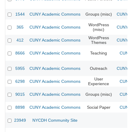
1544
CUNY Academic Commons
Groups (misc)
CUNY Ac
WordPress
365
CUNY Academic Commons
CUNY Ac
(misc)
WordPress
412
CUNY Academic Commons
CUNY Ac
Themes
8666
CUNY Academic Commons
Teaching
CUNY 
5955
CUNY Academic Commons
Outreach
CUNY Ac
User
6298
CUNY Academic Commons
CUNY 
Experience
9015
CUNY Academic Commons
Groups (misc)
CUNY 
8898
CUNY Academic Commons
Social Paper
CUNY 
23949
NYCDH Community Site