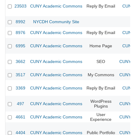
23503
CUNY Academic Commons
Reply By Email
CUNY 
8992
NYCDH Community Site
8976
CUNY Academic Commons
Reply By Email
CUNY 
6995
CUNY Academic Commons
Home Page
CUNY 
3662
CUNY Academic Commons
SEO
CUNY Ac
3517
CUNY Academic Commons
My Commons
CUNY Ac
3369
CUNY Academic Commons
Reply By Email
CUNY 
WordPress
497
CUNY Academic Commons
CUNY Ac
Plugins
User
4661
CUNY Academic Commons
CUNY Ac
Experience
4404
CUNY Academic Commons
Public Portfolio
CUNY Ac