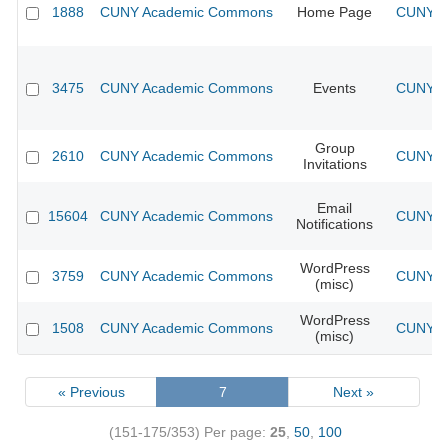
1888
CUNY Academic Commons
Home Page
CUNY Ac
3475
CUNY Academic Commons
Events
CUNY Ac
Group
2610
CUNY Academic Commons
CUNY Ac
Invitations
Email
15604
CUNY Academic Commons
CUNY Ac
Notifications
WordPress
3759
CUNY Academic Commons
CUNY Ac
(misc)
WordPress
1508
CUNY Academic Commons
CUNY Ac
(misc)
« Previous
7
Next »
(151-175/353)
Per page:
25
,
50
,
100