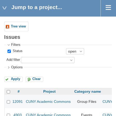
Jump to a project...
Tree view
Issues
Filters
Status
Add filter
Options
Apply
Clear
#
Project
Category name
12091
CUNY Academic Commons
Group Files
CUNY Ac
4903
CUNY Academic Commons
Events
CUNY Ac