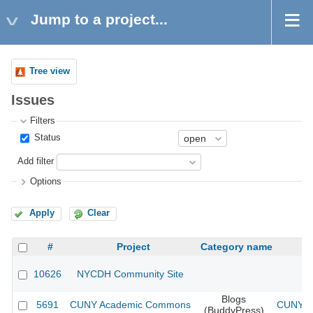
Jump to a project...
Tree view
Issues
Filters
Status
Add filter
Options
Apply
Clear
#
Project
Category name
10626
NYCDH Community Site
Blogs
5691
CUNY Academic Commons
CUNY Ac
(BuddyPress)