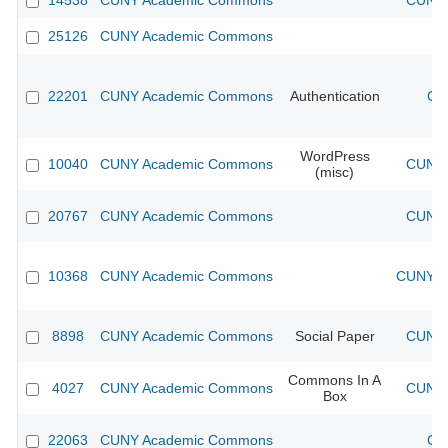
14538
CUNY Academic Commons
CUNY 
25126
CUNY Academic Commons
22201
CUNY Academic Commons
Authentication
CU
WordPress
10040
CUNY Academic Commons
CUNY 
(misc)
20767
CUNY Academic Commons
CUNY 
10368
CUNY Academic Commons
CUNY Ac
8898
CUNY Academic Commons
Social Paper
CUNY 
Commons In A
4027
CUNY Academic Commons
CUNY 
Box
22063
CUNY Academic Commons
CU