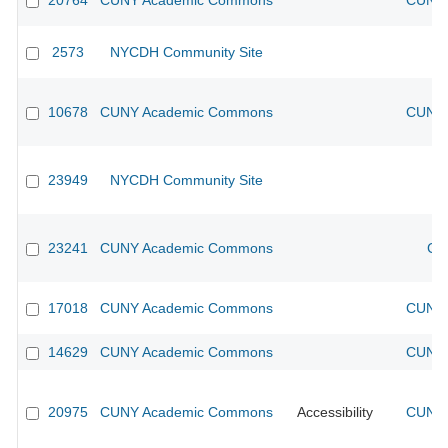
20764
CUNY Academic Commons
CUNY 
2573
NYCDH Community Site
10678
CUNY Academic Commons
CUNY 
23949
NYCDH Community Site
23241
CUNY Academic Commons
CU
17018
CUNY Academic Commons
CUNY 
14629
CUNY Academic Commons
CUNY 
20975
CUNY Academic Commons
Accessibility
CUNY 