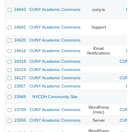
24643
CUNY Academic Commons
cuny.is
CU
24642
CUNY Academic Commons
Support
24620
CUNY Academic Commons
Email
24616
CUNY Academic Commons
CU
Notifications
24318
CUNY Academic Commons
CUNY 
24224
CUNY Academic Commons
24127
CUNY Academic Commons
CUNY 
23957
CUNY Academic Commons
CU
23949
NYCDH Community Site
WordPress
23709
CUNY Academic Commons
CUNY 
(misc)
23555
CUNY Academic Commons
Server
CUNY 
WordPress