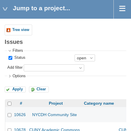
Jump to a project...
Tree view
Issues
Filters
Status
Add filter
Options
Apply
Clear
#
Project
Category name
10626
NYCDH Community Site
10678
CUNY Academic Commons
CUNY 