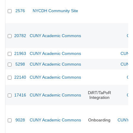
2576
NYCDH Community Site
20782
CUNY Academic Commons
CU
21963
CUNY Academic Commons
CUNY 
5298
CUNY Academic Commons
CUNY 
22140
CUNY Academic Commons
CU
DiRT/TaPoR
17416
CUNY Academic Commons
CU
Integration
9028
CUNY Academic Commons
Onboarding
CUNY Ac