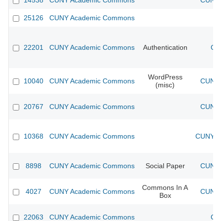
14538
CUNY Academic Commons
CUNY 
25126
CUNY Academic Commons
22201
CUNY Academic Commons
Authentication
CU
WordPress
10040
CUNY Academic Commons
CUNY 
(misc)
20767
CUNY Academic Commons
CUNY 
10368
CUNY Academic Commons
CUNY Ac
8898
CUNY Academic Commons
Social Paper
CUNY 
Commons In A
4027
CUNY Academic Commons
CUNY 
Box
22063
CUNY Academic Commons
CU