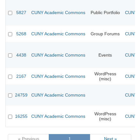
5827
CUNY Academic Commons
Public Portfolio
CUNY A
5268
CUNY Academic Commons
Group Forums
CUNY A
4438
CUNY Academic Commons
Events
CUNY A
WordPress
2167
CUNY Academic Commons
CUNY A
(misc)
24759
CUNY Academic Commons
CUNY A
WordPress
16255
CUNY Academic Commons
CUNY A
(misc)
« Previous
1
Next »