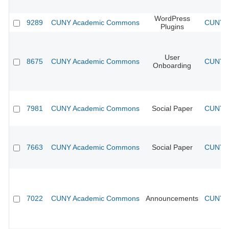
WordPress
9289
CUNY Academic Commons
CUNY A
Plugins
User
8675
CUNY Academic Commons
CUNY A
Onboarding
7981
CUNY Academic Commons
Social Paper
CUNY A
7663
CUNY Academic Commons
Social Paper
CUNY A
7022
CUNY Academic Commons
Announcements
CUNY A