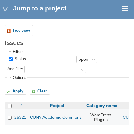
Jump to a project...
Tree view
Issues
Filters
Status
Add filter
Options
Apply
Clear
#
Project
Category name
WordPress
25321
CUNY Academic Commons
CUNY 
Plugins