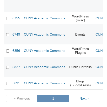
WordPress
6755
CUNY Academic Commons
CUNY A
(misc)
6749
CUNY Academic Commons
Events
CUNY A
WordPress
6356
CUNY Academic Commons
CUNY A
Plugins
5827
CUNY Academic Commons
Public Portfolio
CUNY A
Blogs
5691
CUNY Academic Commons
CUNY A
(BuddyPress)
« Previous
1
Next »