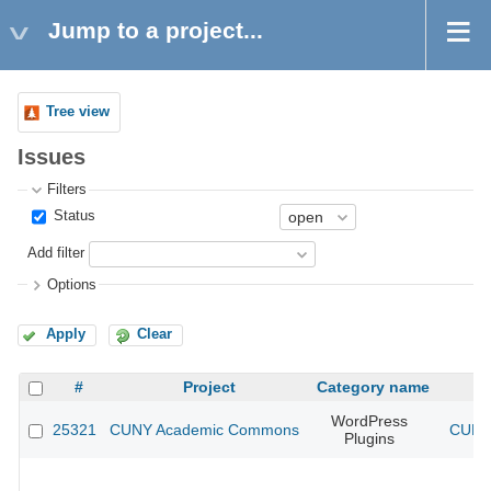
Jump to a project...
Tree view
Issues
Filters
Status
Add filter
Options
Apply
Clear
#
Project
Category name
WordPress
25321
CUNY Academic Commons
CUNY 
Plugins