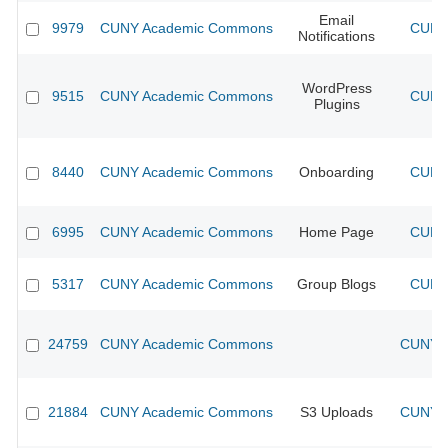
Email
9979
CUNY Academic Commons
CUNY 
Notifications
WordPress
9515
CUNY Academic Commons
CUNY 
Plugins
8440
CUNY Academic Commons
Onboarding
CUNY 
6995
CUNY Academic Commons
Home Page
CUNY 
5317
CUNY Academic Commons
Group Blogs
CUNY 
24759
CUNY Academic Commons
CUNY A
21884
CUNY Academic Commons
S3 Uploads
CUNY A