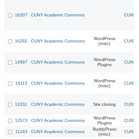
16307
CUNY Academic Commons
CUNY A
WordPress
16255
CUNY Academic Commons
CUNY A
(misc)
WordPress
14987
CUNY Academic Commons
CUNY A
Plugins
WordPress
14113
CUNY Academic Commons
CUNY A
(misc)
13331
CUNY Academic Commons
Site cloning
CUNY A
WordPress
12573
CUNY Academic Commons
CUNY A
Plugins
BuddyPress
11243
CUNY Academic Commons
CUNY A
(misc)