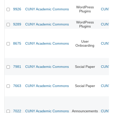
WordPress
9926
CUNY Academic Commons
CUNY A
Plugins
WordPress
9289
CUNY Academic Commons
CUNY A
Plugins
User
8675
CUNY Academic Commons
CUNY A
Onboarding
7981
CUNY Academic Commons
Social Paper
CUNY A
7663
CUNY Academic Commons
Social Paper
CUNY A
7022
CUNY Academic Commons
Announcements
CUNY A