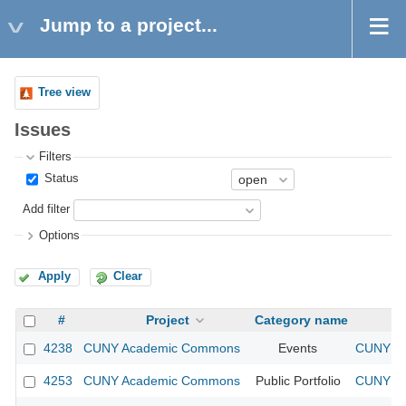
Jump to a project...
Tree view
Issues
Filters
Status
Add filter
Options
Apply
Clear
#
Project
Category name
4238
CUNY Academic Commons
Events
CUNY Ac
4253
CUNY Academic Commons
Public Portfolio
CUNY Ac