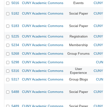
5016
CUNY Academic Commons
Events
CUNY Ac
5182
CUNY Academic Commons
Social Paper
CUNY Ac
5183
CUNY Academic Commons
Social Paper
CUNY Ac
5225
CUNY Academic Commons
Registration
CUNY Ac
5234
CUNY Academic Commons
Membership
CUNY Ac
5268
CUNY Academic Commons
Group Forums
CUNY Ac
5298
CUNY Academic Commons
CUNY A
User
5316
CUNY Academic Commons
CUNY Ac
Experience
5317
CUNY Academic Commons
Group Blogs
CUNY A
5488
CUNY Academic Commons
Social Paper
CUNY Ac
5489
CUNY Academic Commons
Social Paper
CUNY Ac