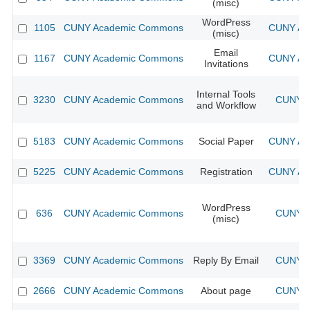
(misc)
WordPress
1105
CUNY Academic Commons
CUNY Aca
(misc)
Email
1167
CUNY Academic Commons
CUNY Aca
Invitations
Internal Tools
3230
CUNY Academic Commons
CUNY A
and Workflow
5183
CUNY Academic Commons
Social Paper
CUNY Aca
5225
CUNY Academic Commons
Registration
CUNY Aca
WordPress
636
CUNY Academic Commons
CUNY A
(misc)
3369
CUNY Academic Commons
Reply By Email
CUNY A
2666
CUNY Academic Commons
About page
CUNY A