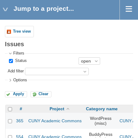
Jump to a project...
Tree view
Issues
Filters
Status
Add filter
Options
Apply
Clear
#
Project
Category name
WordPress
365
CUNY Academic Commons
CUNY Aca
(misc)
BuddyPress
554
CUNY Academic Commons
CUNY Aca