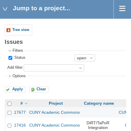
Jump to a project...
Tree view
Issues
Filters
Status
Add filter
Options
Apply
Clear
#
Project
Category name
17677
CUNY Academic Commons
CUNY 
DiRT/TaPoR
17416
CUNY Academic Commons
CU
Integration