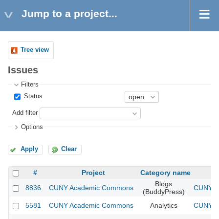
Jump to a project...
Tree view
Issues
Filters
Status
Add filter
Options
Apply
Clear
#
Project
Category name
Blogs
8836
CUNY Academic Commons
CUNY Ac
(BuddyPress)
5581
CUNY Academic Commons
Analytics
CUNY Ac