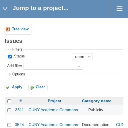
Jump to a project...
Tree view
Issues
Filters
Status
Add filter
Options
Apply
Clear
#
Project
Category name
3511
CUNY Academic Commons
Publicity
CU
3524
CUNY Academic Commons
Documentation
CUNY 