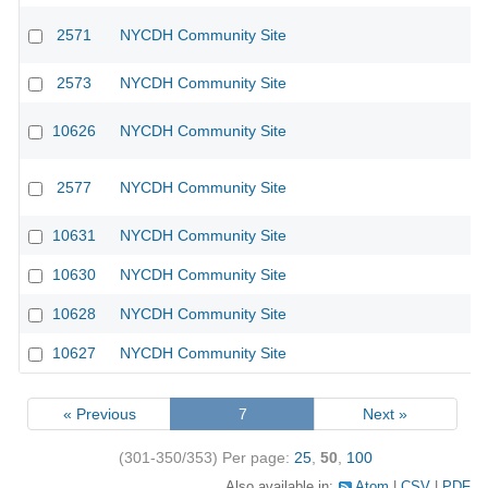
2571
NYCDH Community Site
2573
NYCDH Community Site
10626
NYCDH Community Site
2577
NYCDH Community Site
10631
NYCDH Community Site
10630
NYCDH Community Site
10628
NYCDH Community Site
10627
NYCDH Community Site
« Previous
7
Next »
(301-350/353)
Per page:
25
,
50
,
100
Also available in:
Atom
CSV
PDF