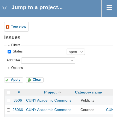
Jump to a project...
Tree view
Issues
Filters
Status
Add filter
Options
Apply
Clear
#
Project
Category name
3506
CUNY Academic Commons
Publicity
CU
23066
CUNY Academic Commons
Courses
CUNY 