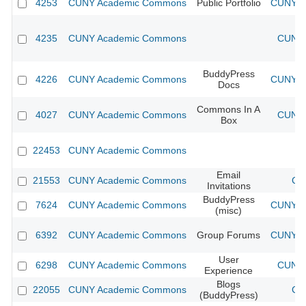
4253
CUNY Academic Commons
Public Portfolio
CUNY Ac
4235
CUNY Academic Commons
CUNY 
BuddyPress
4226
CUNY Academic Commons
CUNY Ac
Docs
Commons In A
4027
CUNY Academic Commons
CUNY 
Box
22453
CUNY Academic Commons
Email
21553
CUNY Academic Commons
CU
Invitations
BuddyPress
7624
CUNY Academic Commons
CUNY Ac
(misc)
6392
CUNY Academic Commons
Group Forums
CUNY Ac
User
6298
CUNY Academic Commons
CUNY 
Experience
Blogs
22055
CUNY Academic Commons
CU
(BuddyPress)