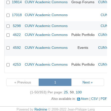
19814
CUNY Academic Commons
Group Forums
CUNY Ac
17018
CUNY Academic Commons
CUNY 
5298
CUNY Academic Commons
CUNY 
4622
CUNY Academic Commons
Public Portfolio
CUNY Ac
4592
CUNY Academic Commons
Events
CUNY Ac
4253
CUNY Academic Commons
Public Portfolio
CUNY Ac
« Previous
1
Next »
(1-50/353)
Per page:
25
,
50
,
100
Also available in:
Atom
CSV
PDF
Powered by
Redmine
© 2006-2022 Jean-Philippe Lang