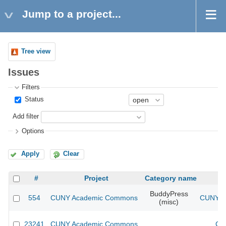
Jump to a project...
Tree view
Issues
Filters
Status
Add filter
Options
Apply
Clear
#
Project
Category name
BuddyPress
554
CUNY Academic Commons
CUNY Ac
(misc)
23241
CUNY Academic Commons
CU