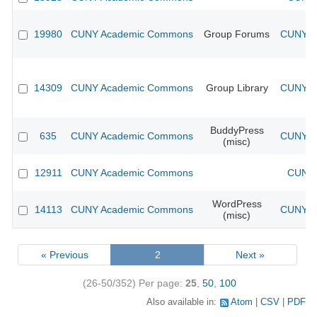
19980
CUNY Academic Commons
Group Forums
CUNY Ac
14309
CUNY Academic Commons
Group Library
CUNY Ac
BuddyPress
635
CUNY Academic Commons
CUNY Ac
(misc)
12911
CUNY Academic Commons
CUNY 
WordPress
14113
CUNY Academic Commons
CUNY Ac
(misc)
« Previous
2
Next »
(26-50/352)
Per page:
25
,
50
,
100
Also available in:
Atom
CSV
PDF